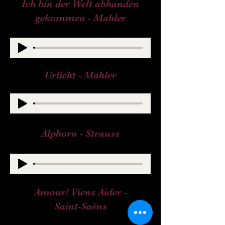
Ich bin der Welt abhanden
gekommen - Mahler
Urlicht - Mahler
Alphorn - Strauss
Amour! Viens Aider -
Saint-
Saëns